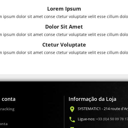
Lorem Ipsum
 ipsum dolor sit amet conse ctetur voluptate velit esse cillum dol
Dolor Sit Amet
 ipsum dolor sit amet conse ctetur voluptate velit esse cillum dol
Ctetur Voluptate
 ipsum dolor sit amet conse ctetur voluptate velit esse cillum dol
 conta
Informação da Loja
location_on
SYSTEMATIC1 - 214 route d'A
tracking
local_phone
Ligue-nos:
+33 (0)4 50 09 78 1
conta