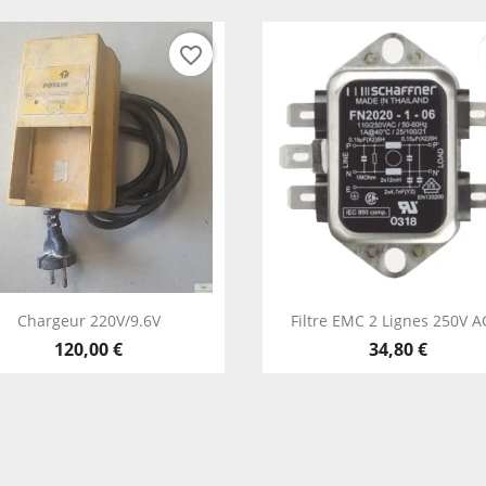
favorite_border
Vista rápida
Vista rápida


Chargeur 220V/9.6V
Filtre EMC 2 Lignes 250V AC
120,00 €
34,80 €