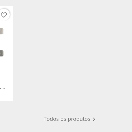
favorite_border
...
Todos os produtos
