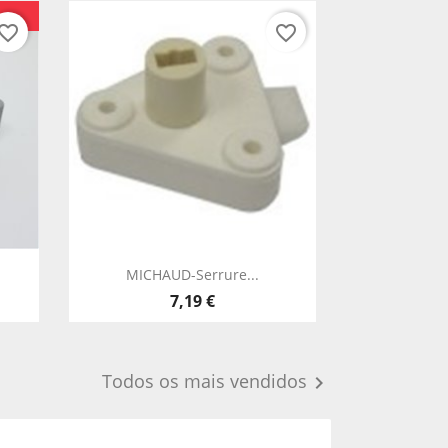
vorite_border
favorite_border
Vista rápida

MICHAUD-Serrure...
7,19 €
Todos os mais vendidos
