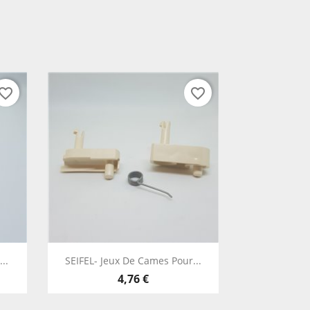
vorite_border
favorite_border
Vista rápida

..
SEIFEL- Jeux De Cames Pour...
4,76 €