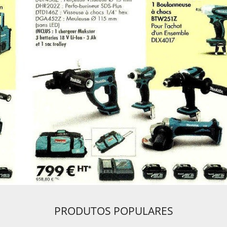
http://systematic1.fr/too
materiaux/5-scie-a-briq
900f.html
PRODUTOS POPULARES