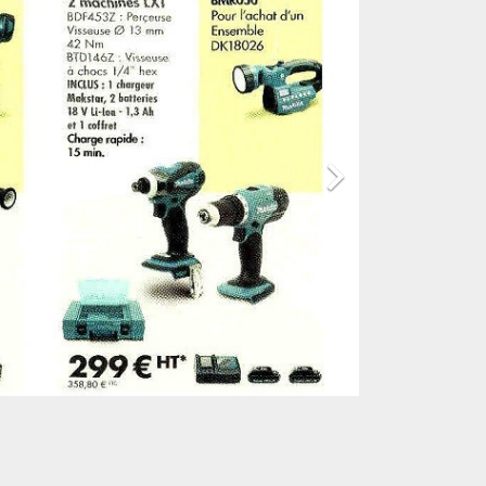

lstore/scies-
ue-masonry-