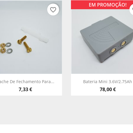
EM PROMOÇÃO!
favorite_border
fa
Vista rápida
Vista rápida


ache De Fechamento Para...
Bateria Mini 3.6V/2.75Ah
7,33 €
78,00 €