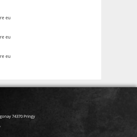
ore eu
ore eu
ore eu
rgonay 74370 Pringy
7