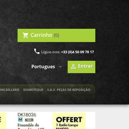
Carrinho
(0)
shopping_cart
phone
Ligue-nos:
+33 (0)4 50 09 78 17

Entrar

Portugues
INCAILLERIE
DOMOTIQUE
S.A.V. PEÇAS DE REPOSIÇÃO