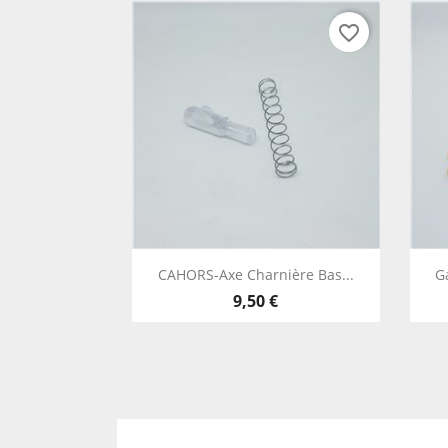
favorite_border
Vista rápida

CAHORS-Axe Charnière Bas...
G
9,50 €