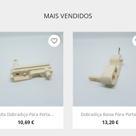
MAIS VENDIDOS
favorite_border
fa
Vista rápida
Vista rápida


lta Dobradiça Para Porta...
Dobradiça Baixa Para Porta.
10,69 €
13,20 €