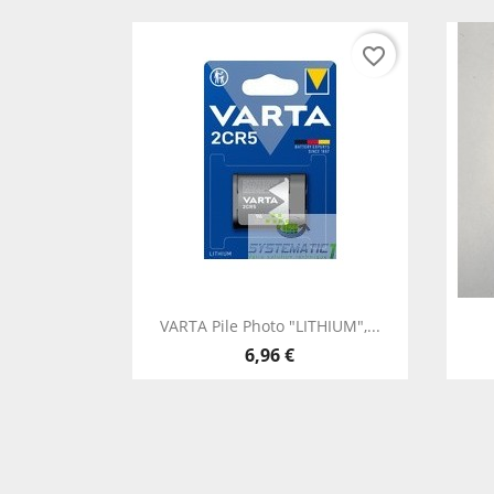
favorite_border
Vista rápida

VARTA Pile Photo "LITHIUM",...
6,96 €