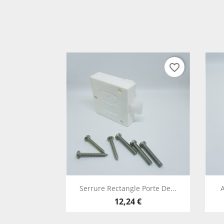
favorite_border
Vista rápida

Serrure Rectangle Porte De...
A
12,24 €