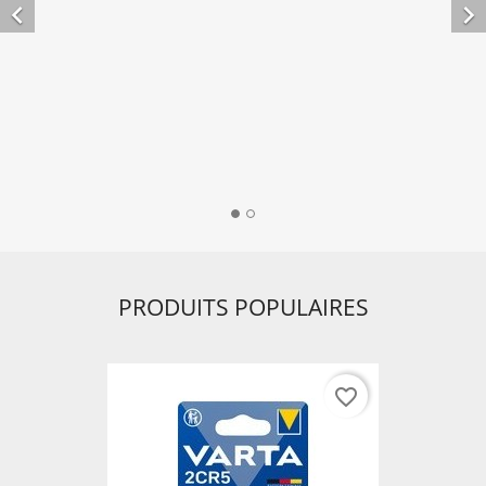


PRODUITS POPULAIRES
favorite_border