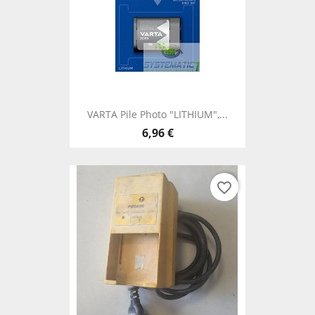
VARTA Pile Photo "LITHIUM",...
6,96 €
favorite_border