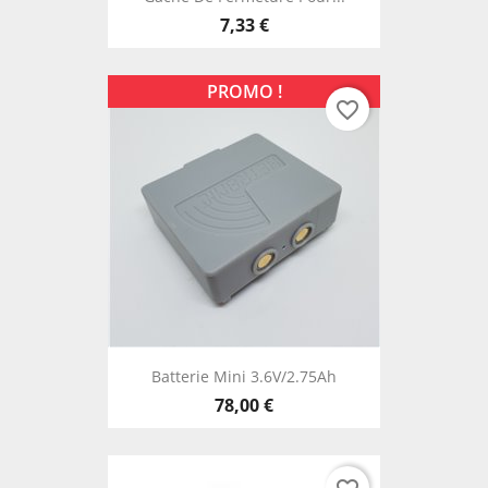
7,33 €
PROMO !
favorite_border
Batterie Mini 3.6V/2.75Ah
78,00 €