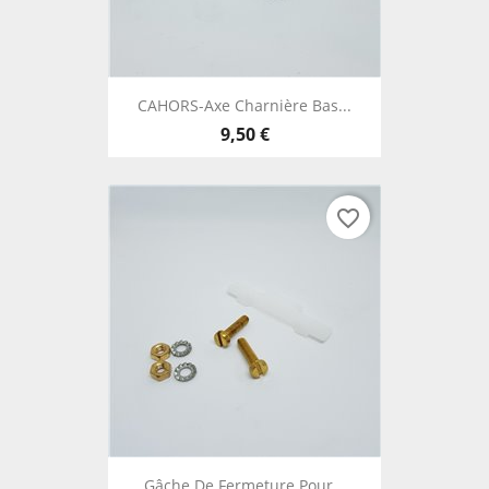
CAHORS-Axe Charnière Bas...
9,50 €
favorite_border
Gâche De Fermeture Pour...