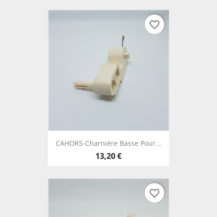
favorite_border
CAHORS-Charnière Basse Pour...
13,20 €
favorite_border