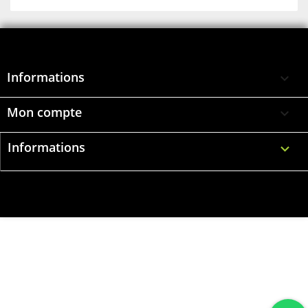
Informations

Mon compte

Informations
keyboard_arrow_down