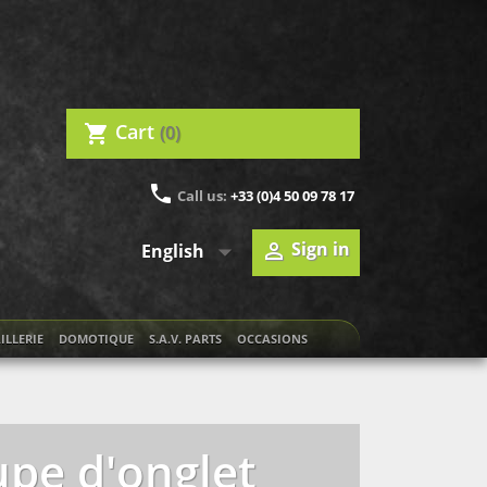
Cart
(0)
shopping_cart
phone
Call us:
+33 (0)4 50 09 78 17

Sign in

English
ILLERIE
DOMOTIQUE
S.A.V. PARTS
OCCASIONS
oupe d'onglet