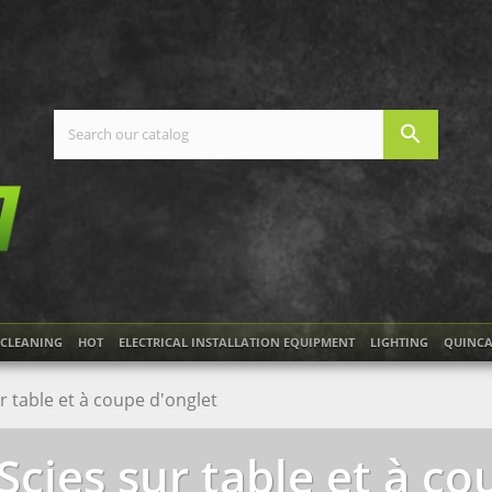
search
CLEANING
HOT
ELECTRICAL INSTALLATION EQUIPMENT
LIGHTING
QUINCA
r table et à coupe d'onglet
Scies sur table et à c