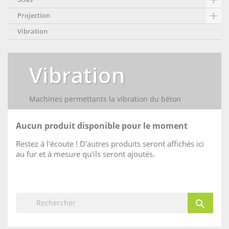


Projection
Vibration
Vibration
Machines permettants la vibration du béton
Aucun produit disponible pour le moment
Restez à l'écoute ! D'autres produits seront affichés ici
au fur et à mesure qu'ils seront ajoutés.
search