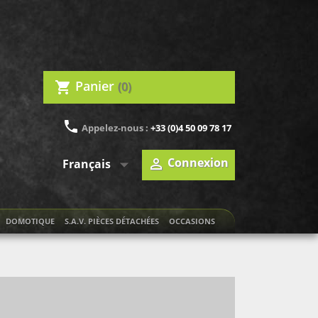
Panier
(0)
shopping_cart
phone
Appelez-nous :
+33 (0)4 50 09 78 17

Connexion

Français
DOMOTIQUE
S.A.V. PIÈCES DÉTACHÉES
OCCASIONS