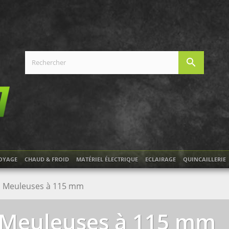
search
OYAGE
CHAUD & FROID
MATÉRIEL ÉLECTRIQUE
ECLAIRAGE
QUINCAILLERIE
Meuleuses à 115 mm
Meuleuses à 115 mm