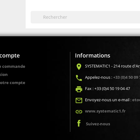
compte
Informations
location_on
SYSTEMATIC1 - 214 route d'A
de commande
xion
local_phone
Appelez-nous :
+33 (0)4 50 09 
votre compte
local_printshop
Fax :
+33 (0)4 50 19 04 47
mail_outline
Envoyez-nous un e-mail :
eto
link
www.systematic1.fr
Suivez-nous