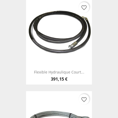
favorite_border
Flexible Hydraulique Court...
391,15 €
favorite_border