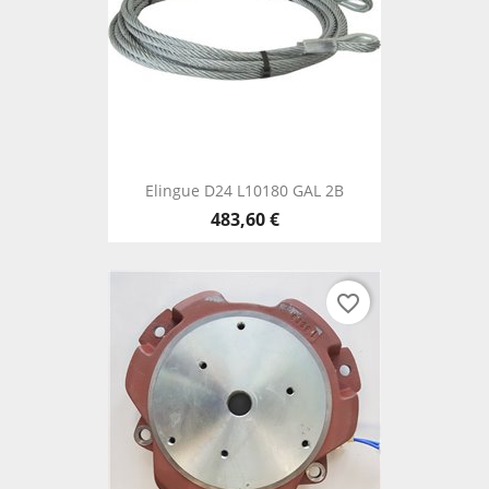
Elingue D24 L10180 GAL 2B
483,60 €
favorite_border