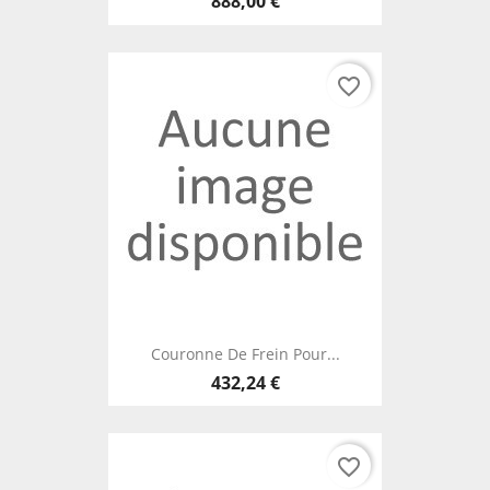
888,00 €
favorite_border
Couronne De Frein Pour...
432,24 €
favorite_border