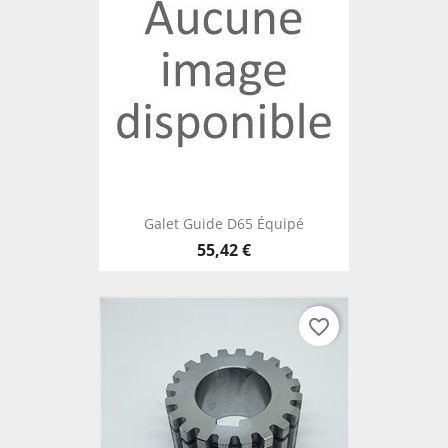
Galet Guide D65 Équipé
55,42 €
favorite_border