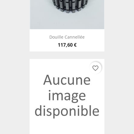
Douille Cannellée
117,60 €
favorite_border