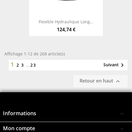
Flexible Hydraulique Long...
124,74 €
Affichage 1-12 de 268 article(s)
1

Suivant
2
3
…
23
Retour en haut

Informations

Mon compte
