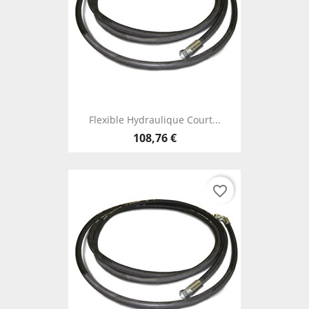
Flexible Hydraulique Court...
108,76 €
favorite_border