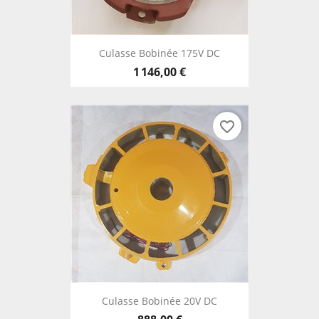
Culasse Bobinée 175V DC
1 146,00 €
favorite_border
Culasse Bobinée 20V DC