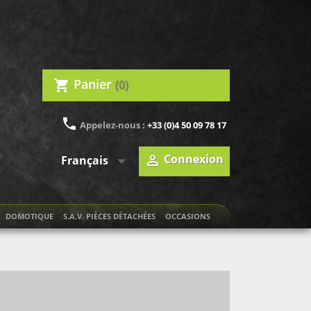
Panier
(0)
shopping_cart
phone
Appelez-nous :
+33 (0)4 50 09 78 17

Connexion

Français
DOMOTIQUE
S.A.V. PIÈCES DÉTACHÉES
OCCASIONS