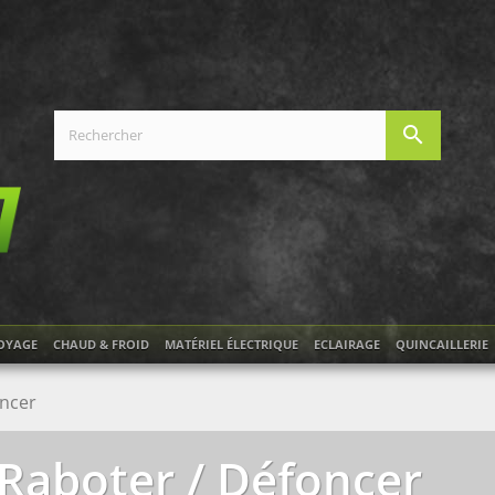
search
OYAGE
CHAUD & FROID
MATÉRIEL ÉLECTRIQUE
ECLAIRAGE
QUINCAILLERIE
oncer
Raboter / Défoncer