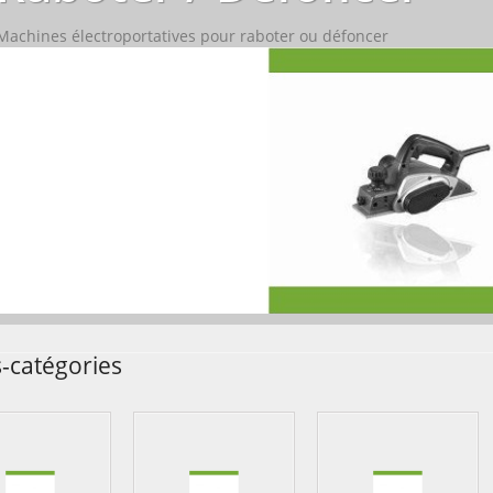
Machines électroportatives pour raboter ou défoncer
-catégories