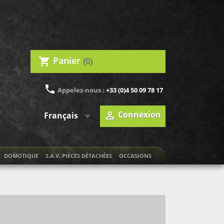
Panier
(0)
shopping_cart
phone
Appelez-nous :
+33 (0)4 50 09 78 17

Connexion

Français
DOMOTIQUE
S.A.V. PIÈCES DÉTACHÉES
OCCASIONS