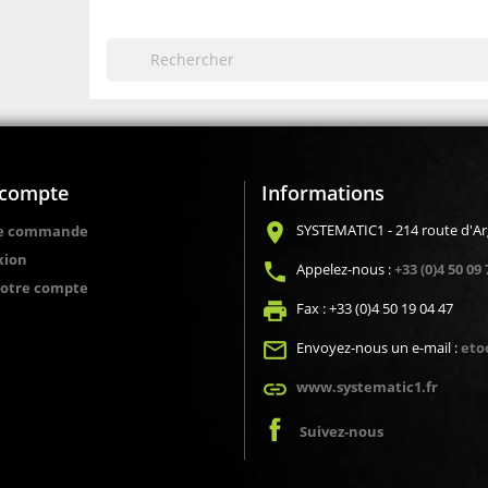
compte
Informations
location_on
SYSTEMATIC1 - 214 route d'A
de commande
xion
local_phone
Appelez-nous :
+33 (0)4 50 09 
votre compte
local_printshop
Fax :
+33 (0)4 50 19 04 47
mail_outline
Envoyez-nous un e-mail :
eto
link
www.systematic1.fr
Suivez-nous