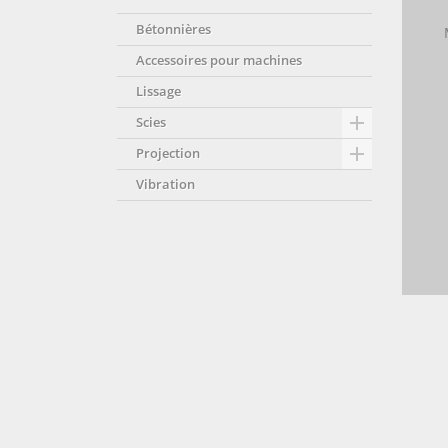
Bétonnières
Accessoires pour machines
Lissage

Scies

Projection
Vibration