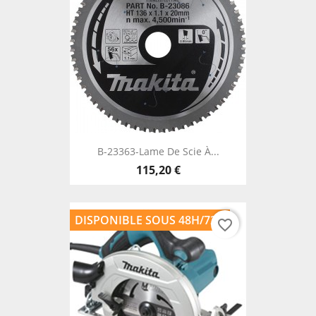
B-23363-Lame De Scie À...
115,20 €
DISPONIBLE SOUS 48H/72H
favorite_border