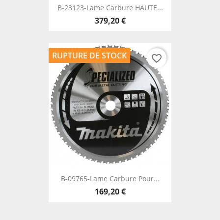
B-23123-Lame Carbure HAUTE...
379,20 €
RUPTURE DE STOCK
favorite_border
B-09765-Lame Carbure Pour...
169,20 €