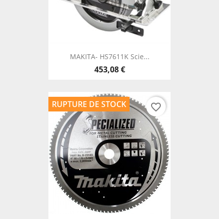
MAKITA- HS7611K Scie...
453,08 €
RUPTURE DE STOCK
favorite_border