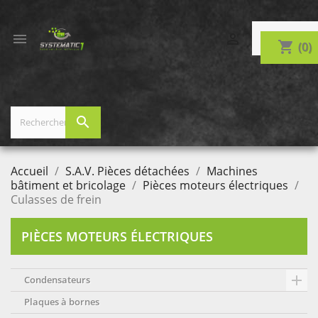


shopping_cart
(0)
search
Accueil
S.A.V. Pièces détachées
Machines
bâtiment et bricolage
Pièces moteurs électriques
Culasses de frein
PIÈCES MOTEURS ÉLECTRIQUES

Condensateurs
Plaques à bornes