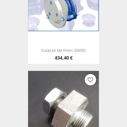
Culasse De Frein 20VDC
434,40 €
favorite_border