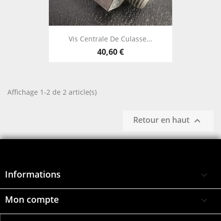
Vis Centrale De Culasse...
40,60 €
Affichage 1-2 de 2 article(s)
Retour en haut

Informations

Mon compte
