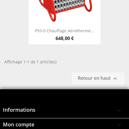
P93-0 Chauffage Aérotherme...
648,00 €
Affichage 1-1 de 1 article(s)
Retour en haut

Informations

Mon compte
