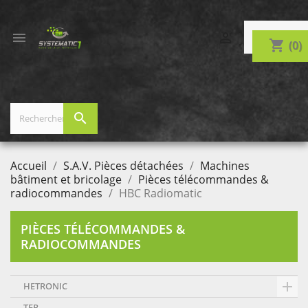


shopping_cart
(0)
search
Accueil
S.A.V. Pièces détachées
Machines
bâtiment et bricolage
Pièces télécommandes &
radiocommandes
HBC Radiomatic
PIÈCES TÉLÉCOMMANDES &
RADIOCOMMANDES

HETRONIC
TER