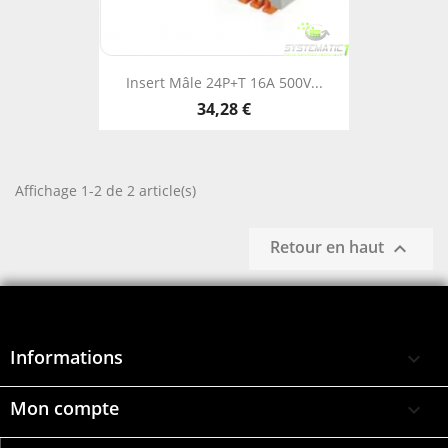
Insert Mâle 24P+T 16A 500V...
34,28 €
Affichage 1-2 de 2 article(s)
Retour en haut

Informations

Mon compte
