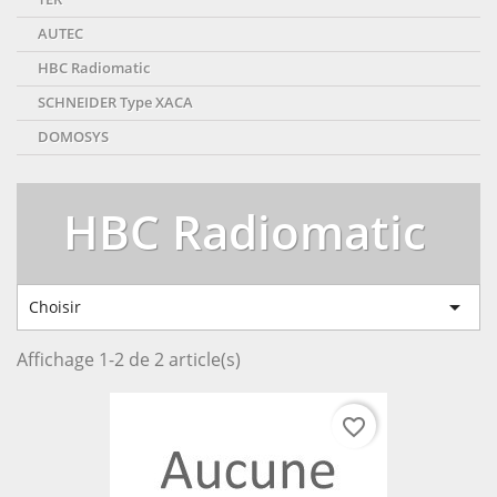
AUTEC
HBC Radiomatic
SCHNEIDER Type XACA
DOMOSYS
HBC Radiomatic

Choisir
Affichage 1-2 de 2 article(s)
favorite_border