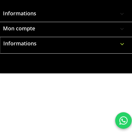
Informations

Mon compte

Informations
keyboard_arrow_down