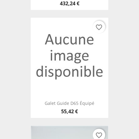
432,24 €
favorite_border
Galet Guide D65 Équipé
55,42 €
favorite_border