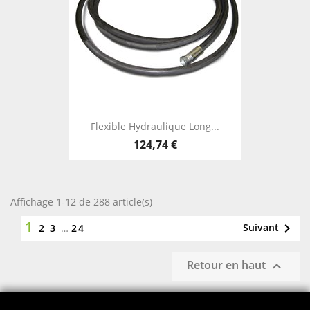
Flexible Hydraulique Long...
124,74 €
Affichage 1-12 de 288 article(s)
1

Suivant
2
3
…
24
Retour en haut
