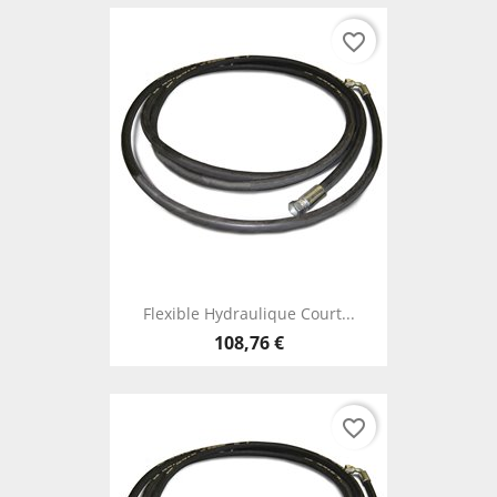
favorite_border
Flexible Hydraulique Court...
108,76 €
favorite_border