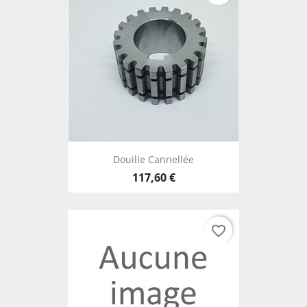
Douille Cannellée
117,60 €
favorite_border