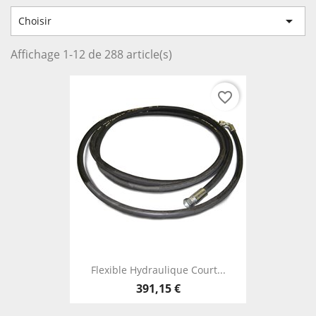

Choisir
Affichage 1-12 de 288 article(s)
favorite_border
Flexible Hydraulique Court...
391,15 €