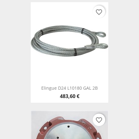
favorite_border
Elingue D24 L10180 GAL 2B
483,60 €
favorite_border