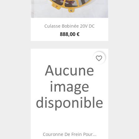
Culasse Bobinée 20V DC
888,00 €
favorite_border
Couronne De Frein Pour...