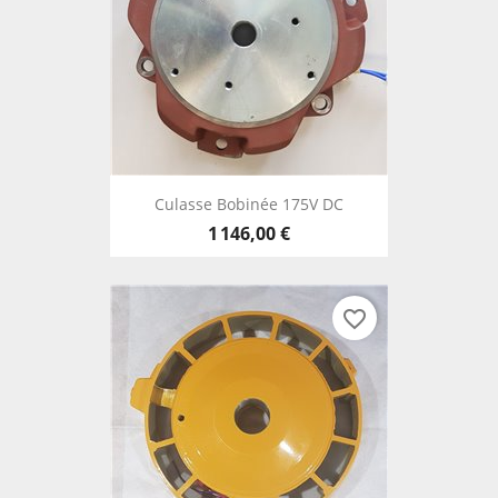
Culasse Bobinée 175V DC
1 146,00 €
favorite_border