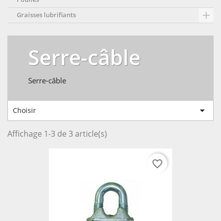

Graisses lubrifiants
Serre-câble
Serre-câble

Choisir
Affichage 1-3 de 3 article(s)
favorite_border