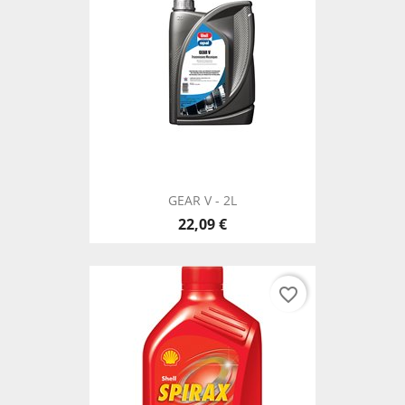
GEAR V - 2L
22,09 €
favorite_border