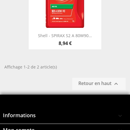
Shell - SPIRAX S2 A 80W90...
8,94 €
Affichage 1-2 de 2 article(s)
Retour en haut

Informations

Mon compte