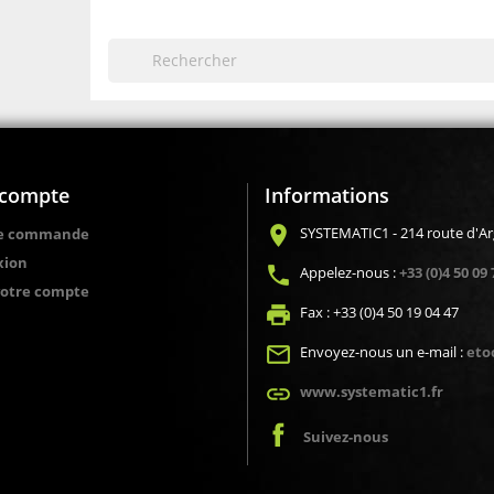
compte
Informations
location_on
SYSTEMATIC1 - 214 route d'A
de commande
xion
local_phone
Appelez-nous :
+33 (0)4 50 09 
votre compte
local_printshop
Fax :
+33 (0)4 50 19 04 47
mail_outline
Envoyez-nous un e-mail :
eto
link
www.systematic1.fr
Suivez-nous