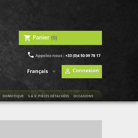
Panier
(0)
shopping_cart
phone
Appelez-nous :
+33 (0)4 50 09 78 17

Connexion

Français
DOMOTIQUE
S.A.V. PIÈCES DÉTACHÉES
OCCASIONS