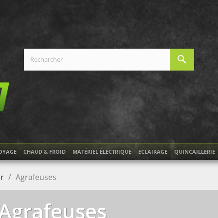
search
OYAGE
CHAUD & FROID
MATÉRIEL ÉLECTRIQUE
ECLAIRAGE
QUINCAILLERIE
er
Agrafeuses
Agrafeuses