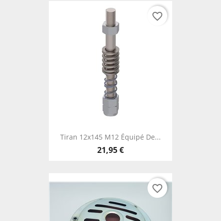
favorite_border
Tiran 12x145 M12 Équipé De...
21,95 €
favorite_border