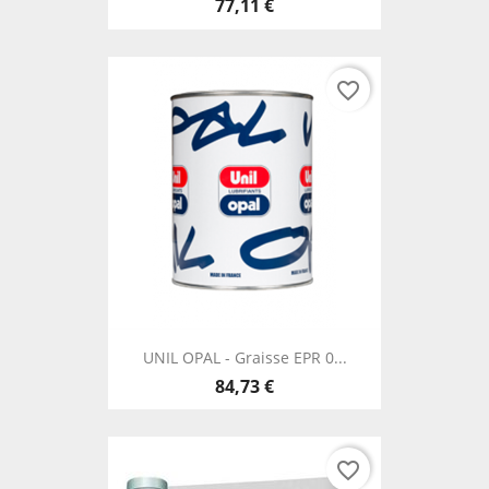
77,11 €
favorite_border
UNIL OPAL - Graisse EPR 0...
84,73 €
favorite_border