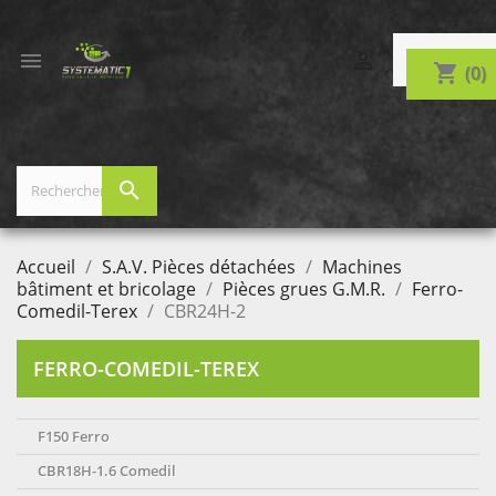


shopping_cart
(0)
search
Accueil
S.A.V. Pièces détachées
Machines
bâtiment et bricolage
Pièces grues G.M.R.
Ferro-
Comedil-Terex
CBR24H-2
FERRO-COMEDIL-TEREX
F150 Ferro
CBR18H-1.6 Comedil