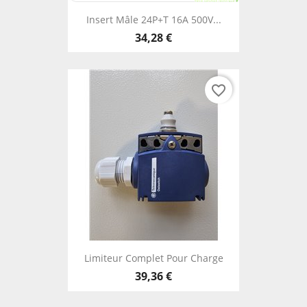
Insert Mâle 24P+T 16A 500V...
34,28 €
favorite_border
Limiteur Complet Pour Charge
39,36 €