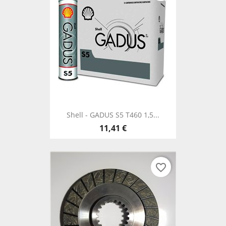
Shell - GADUS S5 T460 1,5...
11,41 €
favorite_border