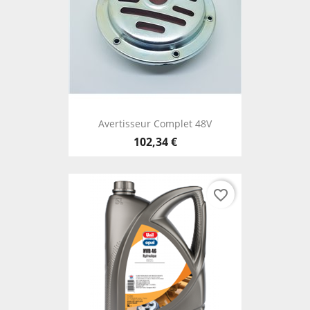
Avertisseur Complet 48V
102,34 €
favorite_border