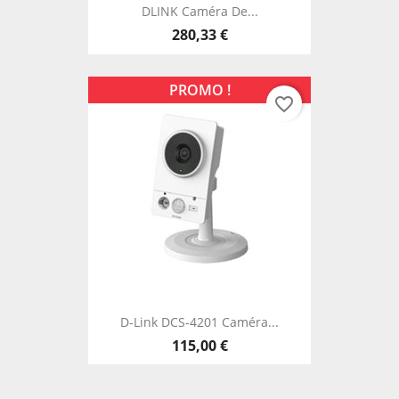
DLINK Caméra De...
280,33 €
PROMO !
favorite_border
D-Link DCS-4201 Caméra...
115,00 €