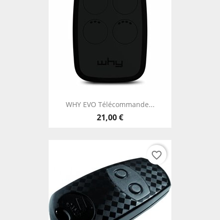
WHY EVO Télécommande...
21,00 €
favorite_border