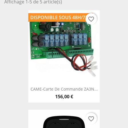
Affichage 1-5 de 5 article(s)
DISPONIBLE SOUS 48H/72H
favorite_border
CAME-Carte De Commande ZA3N...
156,00 €
favorite_border