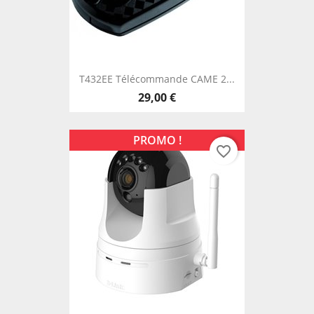
T432EE Télécommande CAME 2...
29,00 €
PROMO !
favorite_border