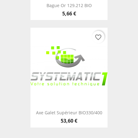
Bague Or 129.212 BIO
5,66 €
favorite_border
Axe Galet Supérieur BIO330/400
53,60 €