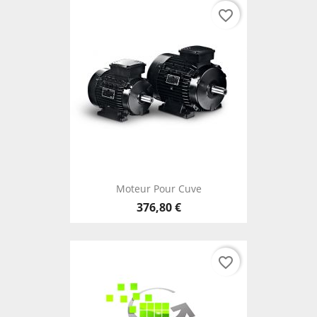
favorite_border
Moteur Pour Cuve
376,80 €
favorite_border