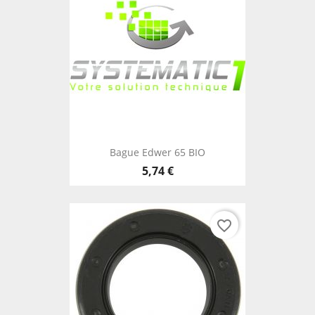
Bague Edwer 65 BIO
5,74 €
favorite_border