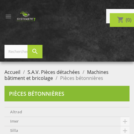


shopping_cart
(0)
search
Accueil
S.A.V. Pièces détachées
Machines
bâtiment et bricolage
Pièces bétonnières
PIÈCES BÉTONNIÈRES
Altrad

Imer

Silla