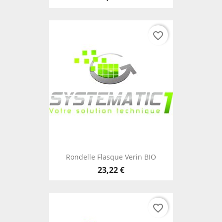
favorite_border
Rondelle Flasque Verin BIO
23,22 €
favorite_border