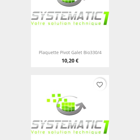
Plaquette Pivot Galet Bio330/4
10,20 €
favorite_border