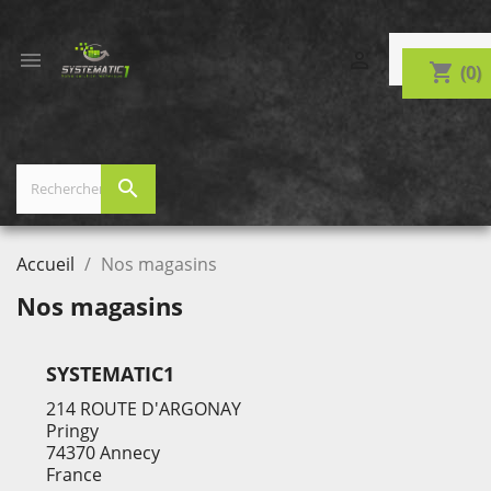


shopping_cart
(0)
search
Accueil
Nos magasins
Nos magasins
SYSTEMATIC1
214 ROUTE D'ARGONAY
Pringy
74370 Annecy
France