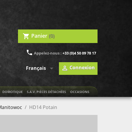
Panier
(0)
shopping_cart
phone
Appelez-nous :
+33 (0)4 50 09 78 17

Connexion

Français
DOMOTIQUE
S.A.V. PIÈCES DÉTACHÉES
OCCASIONS
 Manitowoc
HD14 Potain