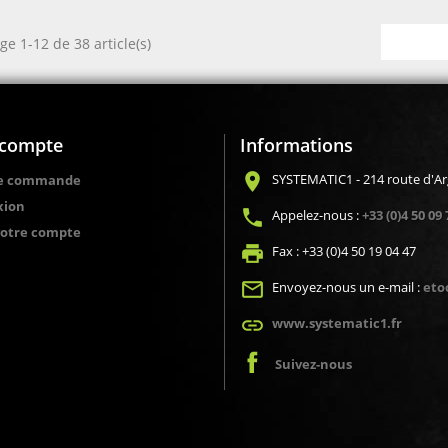
ge 1-12 de 38 article(s)
compte
Informations
location_on
SYSTEMATIC1 - 214 route d'A
de commande
xion
local_phone
Appelez-nous :
+33 (0)4 50 09 
votre compte
local_printshop
Fax :
+33 (0)4 50 19 04 47
mail_outline
Envoyez-nous un e-mail :
eto
link
www.systematic1.fr
Suivez-nous