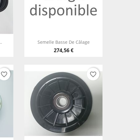
Aperçu rapide

..
Semelle Basse De Câlage
274,56 €
favorite_border
favorite_border