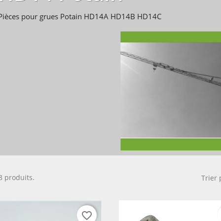
Pièces pour grues Potain HD14A HD14B HD14C
38 produits.
Trier 
favorite_border