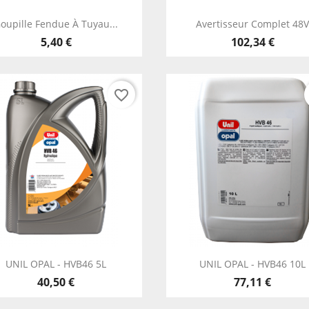
Aperçu rapide
Aperçu rapide


oupille Fendue À Tuyau...
Avertisseur Complet 48
5,40 €
102,34 €
favorite_border
Aperçu rapide
Aperçu rapide


UNIL OPAL - HVB46 5L
UNIL OPAL - HVB46 10L
40,50 €
77,11 €