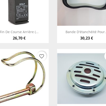
Aperçu rapide
Aperçu rapide


Fin De Course Arrière (...
Bande D'étanchéité Pour.
26,70 €
30,23 €
favorite_border