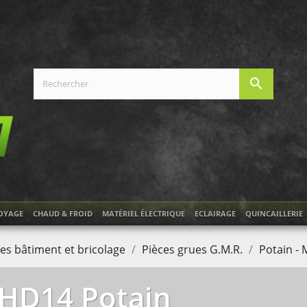
search
OYAGE
CHAUD & FROID
MATÉRIEL ÉLECTRIQUE
ECLAIRAGE
QUINCAILLERIE
es bâtiment et bricolage
Pièces grues G.M.R.
Potain -
HD14 Potain