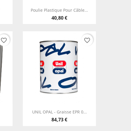
Aperçu rapide

V
Poulie Plastique Pour Câble...
40,80 €
favorite_border
favorite_border
Aperçu rapide

UNIL OPAL - Graisse EPR 0...
84,73 €