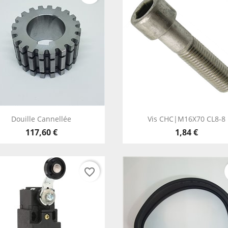
Aperçu rapide
Aperçu rapide


Douille Cannellée
Vis CHC|M16X70 CL8-8
117,60 €
1,84 €
favorite_border