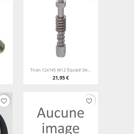
Aperçu rapide

Tiran 12x145 M12 Équipé De...
21,95 €
favorite_border
favorite_border