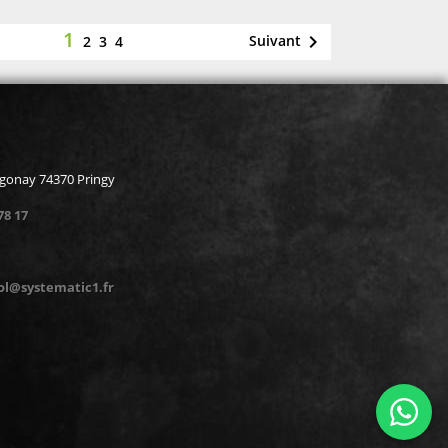
1

Suivant
2
3
4
rgonay 74370 Pringy
78 17
ol@systematic1.fr