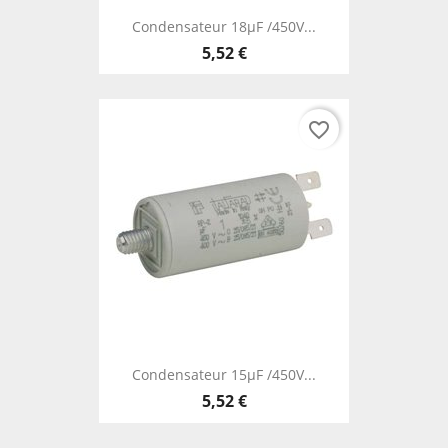
Condensateur 18µF /450V...
5,52 €
favorite_border
Condensateur 15µF /450V...
5,52 €