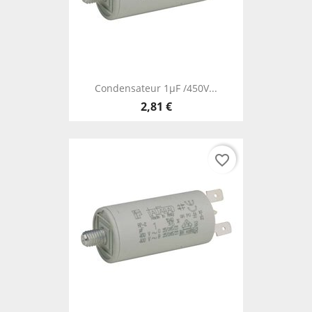
Condensateur 1µF /450V...
2,81 €
favorite_border