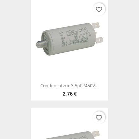
favorite_border
Condensateur 3.5µF /450V...
2,76 €
favorite_border