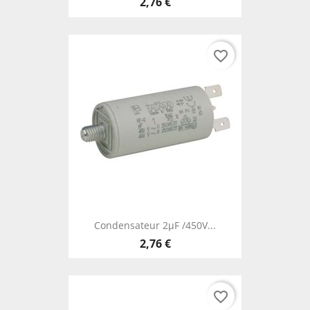
2,76 €
favorite_border
Condensateur 2µF /450V...
2,76 €
favorite_border