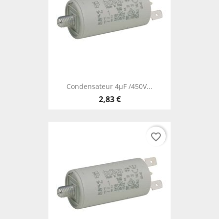
Condensateur 4µF /450V...
2,83 €
favorite_border