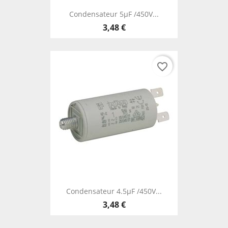
Condensateur 5µF /450V...
3,48 €
favorite_border
Condensateur 4.5µF /450V...
3,48 €