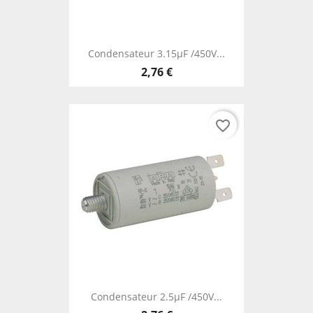
Condensateur 3.15µF /450V...
2,76 €
favorite_border
Condensateur 2.5µF /450V...