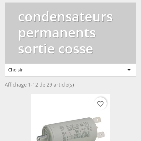
condensateurs
permanents
sortie cosse

Choisir
Affichage 1-12 de 29 article(s)
favorite_border