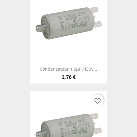
Condensateur 1.5µF /450V...
2,76 €
favorite_border