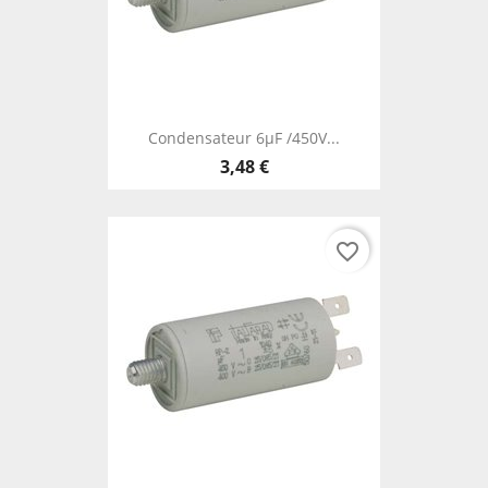
Condensateur 6µF /450V...
3,48 €
favorite_border