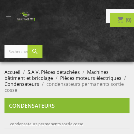


shopping_cart
(0)
search
Accueil
S.A.V. Pièces détachées
Machines
bâtiment et bricolage
Pièces moteurs électriques
Condensateurs
condensateurs permanents sortie
cosse
CONDENSATEURS
condensateurs permanents sortie cosse