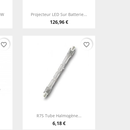
Aperçu rapide

0W
Projecteur LED Sur Batterie...
126,96 €
favorite_border
favorite_border
Aperçu rapide

R7S Tube Halmogène...
6,18 €