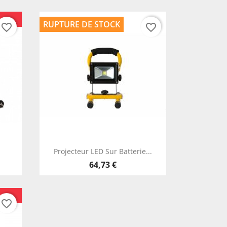
RUPTURE DE STOCK
favorite_border
favorite_border
Aperçu rapide

Projecteur LED Sur Batterie...
64,73 €
favorite_border