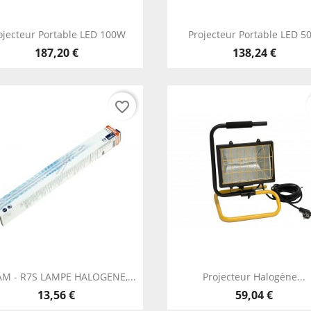
Aperçu rapide
Aperçu rapide


ojecteur Portable LED 100W
Projecteur Portable LED 5
187,20 €
138,24 €
favorite_border
Aperçu rapide
Aperçu rapide


M - R7S LAMPE HALOGENE,...
Projecteur Halogène...
13,56 €
59,04 €