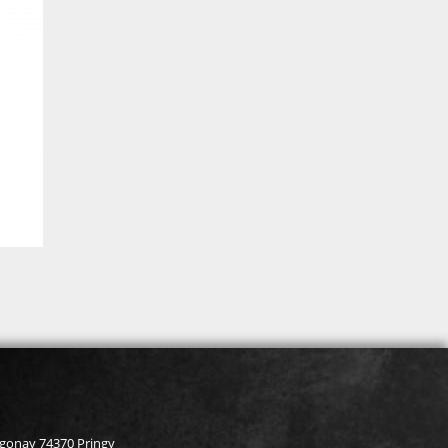
rgonay 74370 Pringy