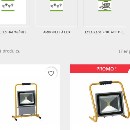
LES HALOGÈNES
AMPOULES À LED
ECLAIRAGE PORTATIF DE...
11 produits.
Trier 
PROMO !
favorite_border