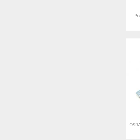
Pr
OSRA