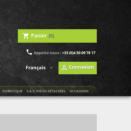
Panier
(0)
shopping_cart
phone
Appelez-nous :
+33 (0)4 50 09 78 17

Connexion

Français
DOMOTIQUE
S.A.V. PIÈCES DÉTACHÉES
OCCASIONS