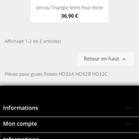
Verrou Triangle 9mm Pour Porte
36,90 €
Affichage 1-2 de 2 article(s)
Retour en haut

Pièces pour grues Potain HD32A HD32B HD32C
Informations

Mon compte
