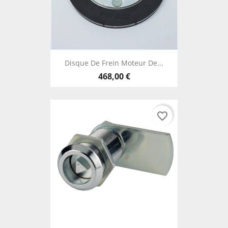
Disque De Frein Moteur De...
468,00 €
favorite_border