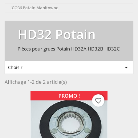
IGO36 Potain Manitowoc
HD32 Potain
Pièces pour grues Potain HD32A HD32B HD32C

Choisir
Affichage 1-2 de 2 article(s)
PROMO !
favorite_border