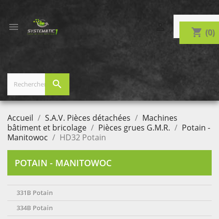


shopping_cart
(0)
search
Accueil
S.A.V. Pièces détachées
Machines
bâtiment et bricolage
Pièces grues G.M.R.
Potain -
Manitowoc
HD32 Potain
POTAIN - MANITOWOC
331B Potain
334B Potain