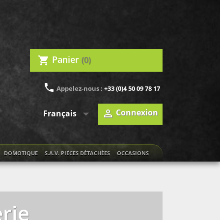
Panier
(0)
shopping_cart
phone
Appelez-nous :
+33 (0)4 50 09 78 17

Connexion

Français
DOMOTIQUE
S.A.V. PIÈCES DÉTACHÉES
OCCASIONS
rie