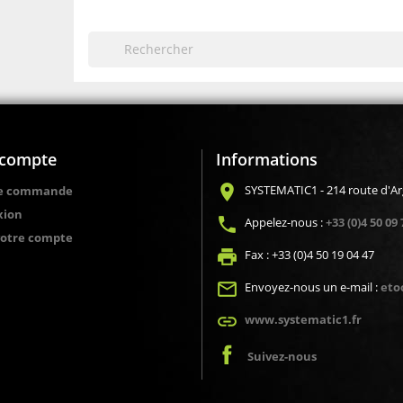
compte
Informations
location_on
SYSTEMATIC1 - 214 route d'A
de commande
xion
local_phone
Appelez-nous :
+33 (0)4 50 09 
votre compte
local_printshop
Fax :
+33 (0)4 50 19 04 47
mail_outline
Envoyez-nous un e-mail :
eto
link
www.systematic1.fr
Suivez-nous