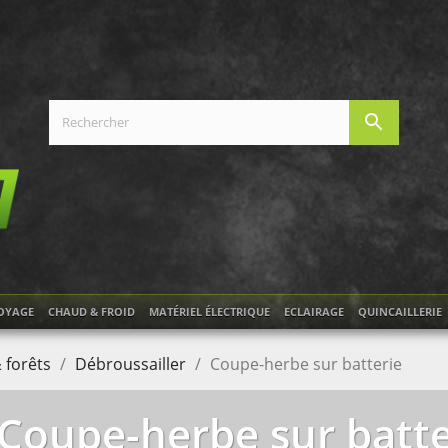
search
OYAGE
CHAUD & FROID
MATÉRIEL ÉLECTRIQUE
ECLAIRAGE
QUINCAILLERIE
 forêts
Débroussailler
Coupe-herbe sur batterie
Coupe-herbe sur batte