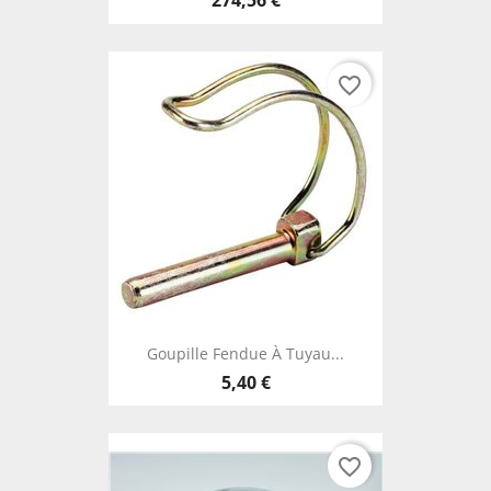
274,56 €
favorite_border
Goupille Fendue À Tuyau...
5,40 €
favorite_border