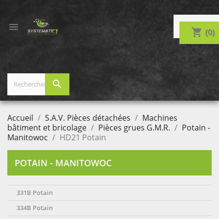


shopping_cart
(0)
search
Accueil
S.A.V. Pièces détachées
Machines
bâtiment et bricolage
Pièces grues G.M.R.
Potain -
Manitowoc
HD21 Potain
POTAIN - MANITOWOC
331B Potain
334B Potain