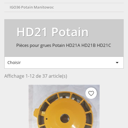
IGO36 Potain Manitowoc
HD21 Potain
Pièces pour grues Potain HD21A HD21B HD21C

Choisir
Affichage 1-12 de 37 article(s)
favorite_border