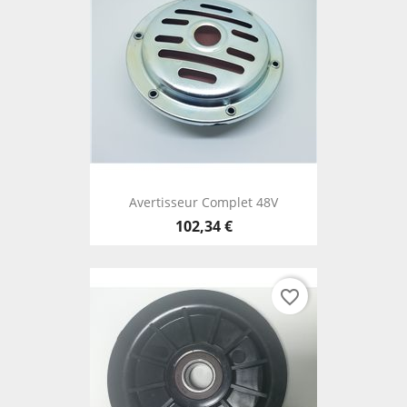
Avertisseur Complet 48V
102,34 €
favorite_border