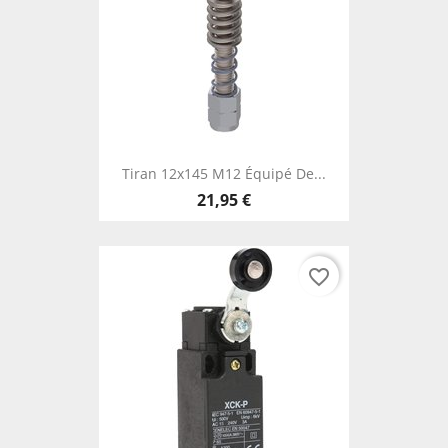
Tiran 12x145 M12 Équipé De...
21,95 €
favorite_border