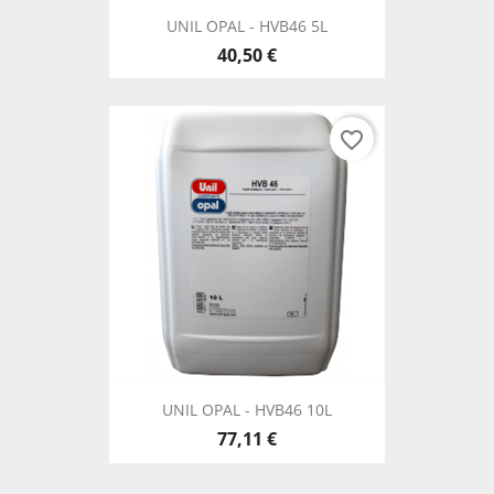
UNIL OPAL - HVB46 5L
40,50 €
favorite_border
UNIL OPAL - HVB46 10L
77,11 €