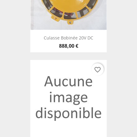
Culasse Bobinée 20V DC
888,00 €
favorite_border