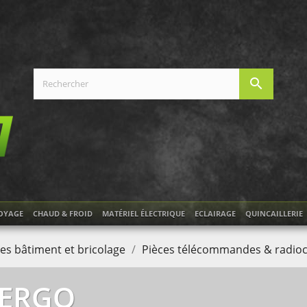
search
OYAGE
CHAUD & FROID
MATÉRIEL ÉLECTRIQUE
ECLAIRAGE
QUINCAILLERIE
es bâtiment et bricolage
Pièces télécommandes & radi
ERGO