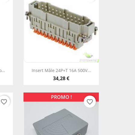
Aperçu rapide

...
Insert Mâle 24P+T 16A 500V...
34,28 €
PROMO !
favorite_border
favorite_border