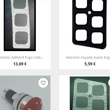
Aperçu rapide
Aperçu rapide


tronic-Adhésif Ergo Coté...
Hetronic-Façade Avant Ergo
13,69 €
5,59 €
favorite_border