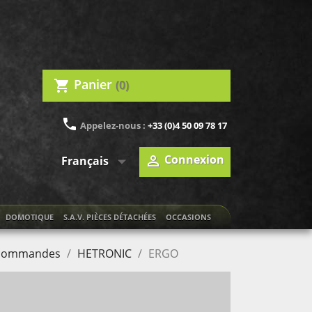
Panier
(0)
shopping_cart
phone
Appelez-nous :
+33 (0)4 50 09 78 17

Connexion

Français
DOMOTIQUE
S.A.V. PIÈCES DÉTACHÉES
OCCASIONS
ocommandes
HETRONIC
ERGO