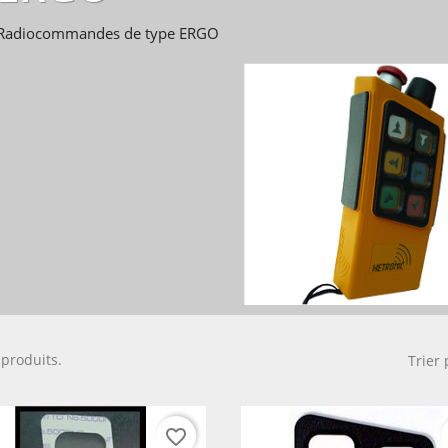
Radiocommandes de type ERGO
6 produits.
Trier 
favorite_border