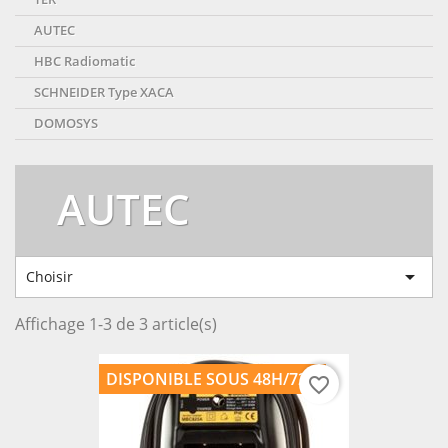
AUTEC
HBC Radiomatic
SCHNEIDER Type XACA
DOMOSYS
AUTEC

Choisir
Affichage 1-3 de 3 article(s)
DISPONIBLE SOUS 48H/72H
favorite_border