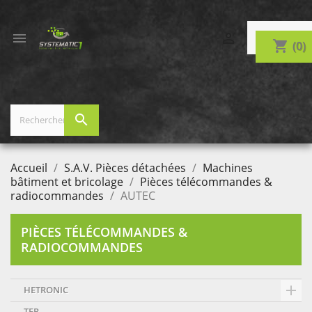


shopping_cart
(0)
search
Accueil
S.A.V. Pièces détachées
Machines
bâtiment et bricolage
Pièces télécommandes &
radiocommandes
AUTEC
PIÈCES TÉLÉCOMMANDES &
RADIOCOMMANDES

HETRONIC
TER