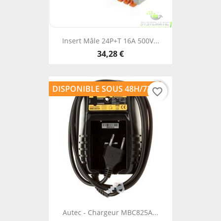
Insert Mâle 24P+T 16A 500V...
34,28 €
DISPONIBLE SOUS 48H/72H
favorite_border
Autec - Chargeur MBC825A...