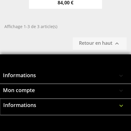
84,00 €
Affichage 1-3 de 3 article(s)
Retour en haut

Informations

Mon compte

Informations
keyboard_arrow_down