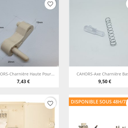
favorite_border
Aperçu rapide
Aperçu rapide


ORS-Charnière Haute Pour...
CAHORS-Axe Charnière Bas
7,43 €
9,50 €
DISPONIBLE SOUS 48H/7
favorite_border