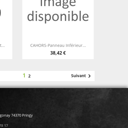
Aperçu rapide

...
CAHORS-Panneau Inférieur...
38,42 €
1

Suivant
2
rgonay 74370 Pringy
78 17