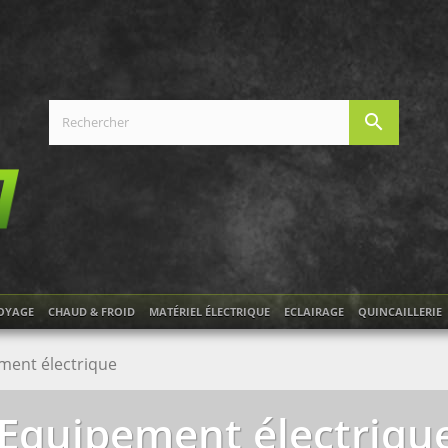
search
OYAGE
CHAUD & FROID
MATÉRIEL ÉLECTRIQUE
ECLAIRAGE
QUINCAILLERIE
ment électrique
Equipement électriqu