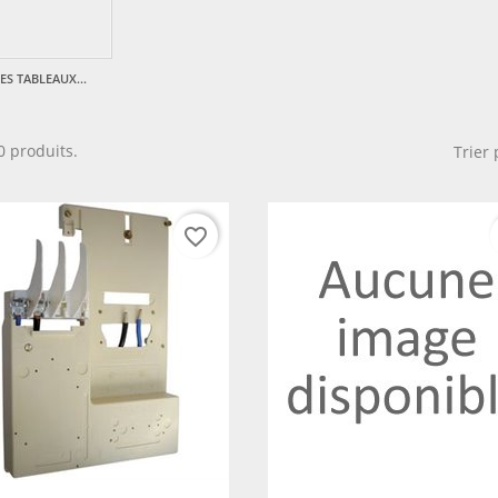
ES TABLEAUX...
20 produits.
Trier 
favorite_border