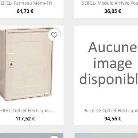
Aperçu rapide
Aperçu rapide


SEIFEL- Panneau Mono-Tri
SEIFEL- Module Arrivée Pour
64,73 €
36,05 €
favorite_border
Aperçu rapide
Aperçu rapide


EIFEL-Coffret Électrique...
Porte De Coffret Electrique
117,52 €
94,56 €