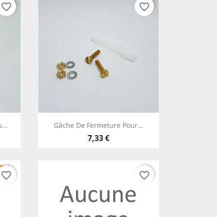
favorite_border
favorite_border
Aperçu rapide

...
Gâche De Fermeture Pour...
7,33 €
2H
favorite_border
favorite_border