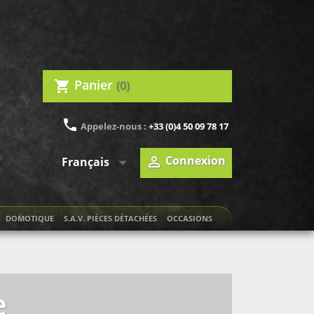
Panier
(0)
shopping_cart
phone
Appelez-nous :
+33 (0)4 50 09 78 17

Connexion

Français
DOMOTIQUE
S.A.V. PIÈCES DÉTACHÉES
OCCASIONS
e