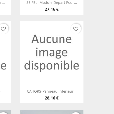
Aperçu rapide

...
SEIFEL- Module Départ Pour...
27,16 €
favorite_border
favorite_border
Aperçu rapide

...
CAHORS-Panneau Inférieur...
28,16 €