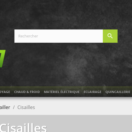
search
OYAGE
CHAUD & FROID
MATÉRIEL ÉLECTRIQUE
ECLAIRAGE
QUINCAILLERIE
iller
Cisailles
Cisailles