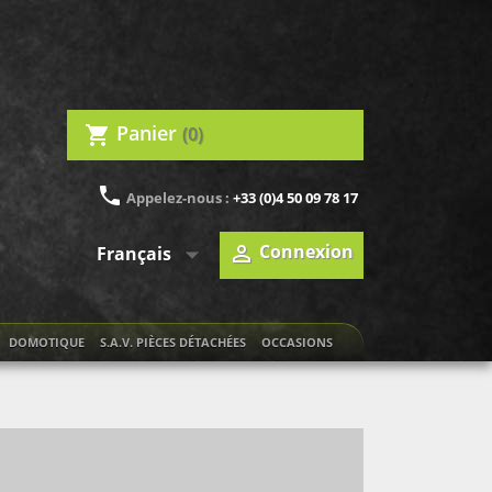
Panier
(0)
shopping_cart
phone
Appelez-nous :
+33 (0)4 50 09 78 17

Connexion

Français
DOMOTIQUE
S.A.V. PIÈCES DÉTACHÉES
OCCASIONS