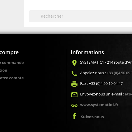
compte
Informations
location_on
SYSTEMATIC1 - 214 route d'A
de commande
xion
local_phone
Appelez-nous :
+33 (0)4 50 09 
votre compte
local_printshop
Fax :
+33 (0)4 50 19 04 47
mail_outline
Envoyez-nous un e-mail :
eto
link
www.systematic1.fr
Suivez-nous