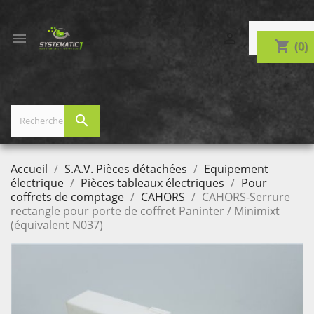


shopping_cart
(0)
search
Accueil
S.A.V. Pièces détachées
Equipement
électrique
Pièces tableaux électriques
Pour
coffrets de comptage
CAHORS
CAHORS-Serrure
rectangle pour porte de coffret Paninter / Minimixt
(équivalent N037)