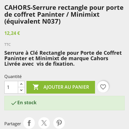
CAHORS-Serrure rectangle pour porte
de coffret Paninter / Minimixt
(équivalent N037)
12,24 €
TTC
Serrure à Clé Rectangle pour Porte de Coffret
Paninter et Minimixt de marque Cahors
Livrée avec vis de fixation.
Quantité

favorite_border
AJOUTER AU PANIER
En stock

Partager