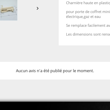
Charnière haute en plasti

pour porte de coffret mi
électrique,gaz et eau
Se remplace facilement av
Les dimensions sont rens
Aucun avis n'a été publié pour le moment.