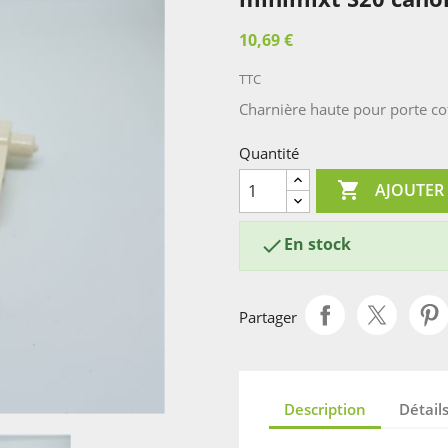
10,69 €
TTC
Charnière haute pour porte c
Quantité

AJOUTER
En stock

Partager
Description
Détail