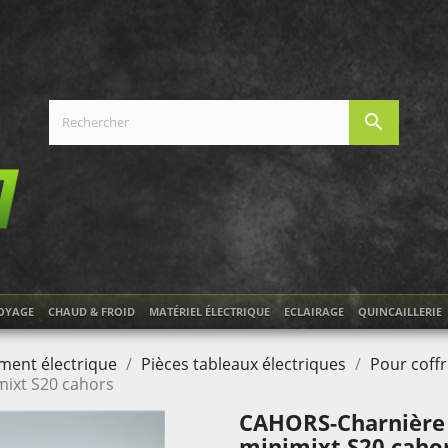
search
OYAGE
CHAUD & FROID
MATÉRIEL ÉLECTRIQUE
ECLAIRAGE
QUINCAILLERIE
ment électrique
Pièces tableaux électriques
Pour coff
mixt S20 cahors
CAHORS-Charnière 
minimixt S20 caho