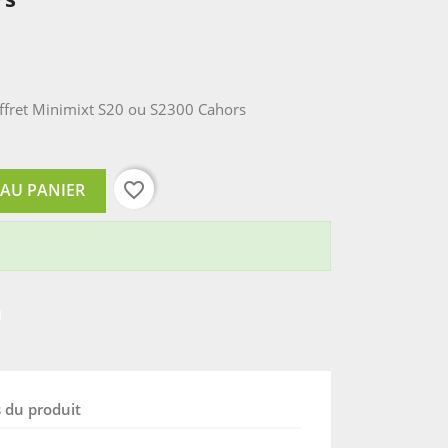
offret Minimixt S20 ou S2300 Cahors
favorite_border
 AU PANIER
s du produit