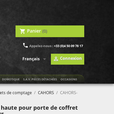
Panier
(0)
shopping_cart
phone
Appelez-nous :
+33 (0)4 50 09 78 17

Connexion

Français
DOMOTIQUE
S.A.V. PIÈCES DÉTACHÉES
OCCASIONS
rets de comptage
CAHORS
CAHORS-
haute pour porte de coffret
rs