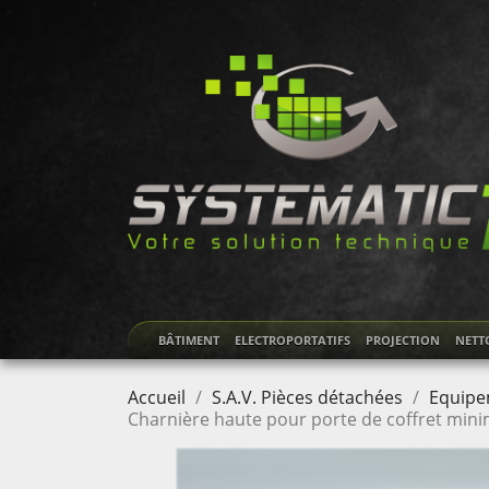
BÂTIMENT
ELECTROPORTATIFS
PROJECTION
NETT
Accueil
S.A.V. Pièces détachées
Equipe
Charnière haute pour porte de coffret mini