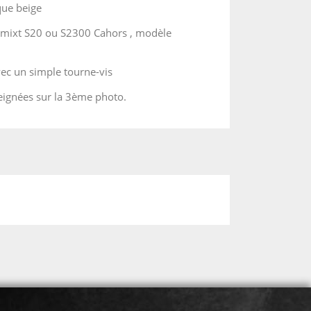
que beige
nimixt S20 ou S2300 Cahors , modèle
ec un simple tourne-vis
eignées sur la 3ème photo.