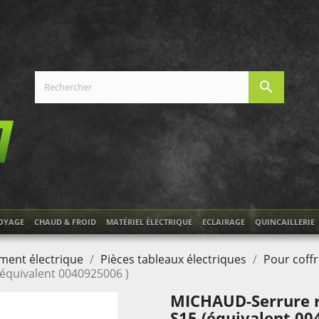
search
OYAGE
CHAUD & FROID
MATÉRIEL ÉLECTRIQUE
ECLAIRAGE
QUINCAILLERIE
ment électrique
Pièces tableaux électriques
Pour coff
(équivalent 0040925006 )
MICHAUD-Serrure re
S15 (équivalent 00