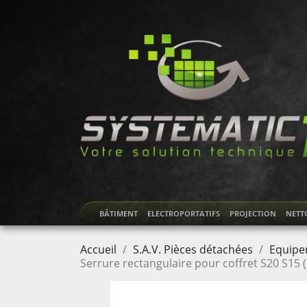
BÂTIMENT
ELECTROPORTATIFS
PROJECTION
NETT
Accueil
S.A.V. Pièces détachées
Equipe
Serrure rectangulaire pour coffret S20 S15 