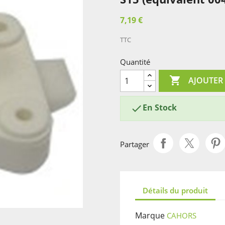
7,19 €
TTC
Quantité

AJOUTER
En Stock

Partager
Détails du produit
Marque
CAHORS