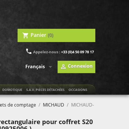
Panier
(0)
shopping_cart
phone
Appelez-nous :
+33 (0)4 50 09 78 17

Connexion

Français
DOMOTIQUE
S.A.V. PIÈCES DÉTACHÉES
OCCASIONS
rets de comptage
MICHAUD
MICHAUD-
ctangulaire pour coffret S20
40925006 )